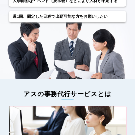
⼈季節的なイベント（展⽰会）などにより⼈材が不⾜する
週1回、固定した⽇程で出勤可能な⽅をお願いしたい
アスの事務代⾏サービスとは