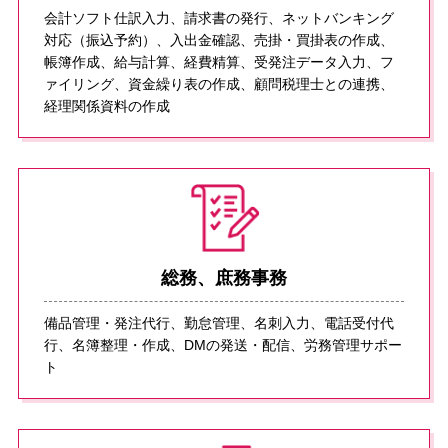
会計ソフト仕訳⼊⼒、請求書の発⾏、ネットバンキング
対応（振込予約）、⼊出⾦確認、売掛・買掛表の作成、
帳簿作成、給与計算、経費精算、受発注データ⼊⼒、フ
ァイリング、資⾦繰り表の作成、顧問税理⼠との連携、
経理関係資料の作成
総務、庶務事務
備品管理・発注代⾏、勤怠管理、名刺⼊⼒、電話受付代
⾏、名簿整理・作成、DMの発送・配信、労務管理サポー
ト