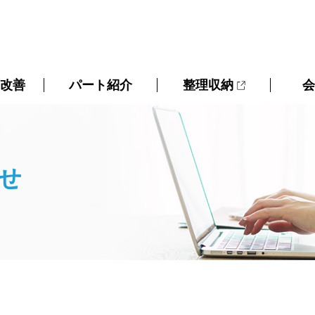
ス改善
パート紹介
整理収納
会
せ