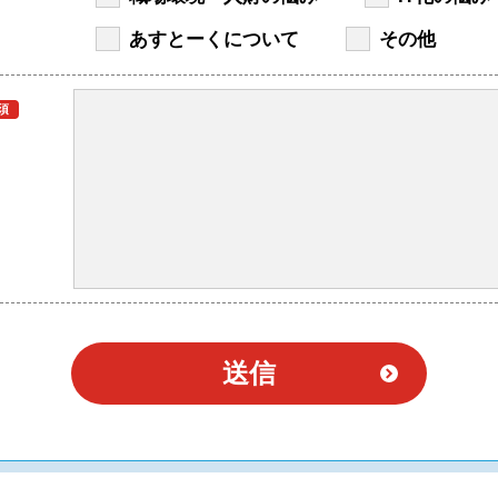
あすとーくについて
その他
須