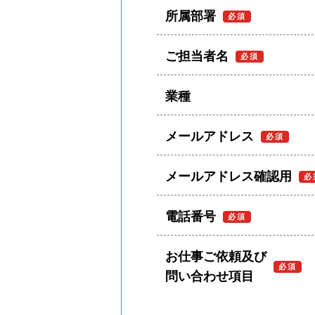
所属部署
必須
ご担当者名
必須
業種
メールアドレス
必須
メールアドレス確認⽤
必
電話番号
必須
お仕事ご依頼及び
必須
問い合わせ項⽬