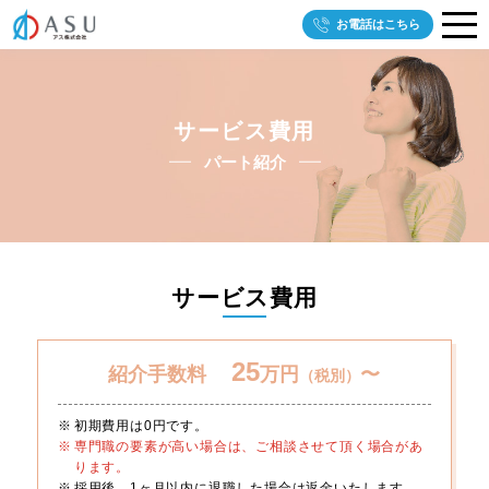
お電話はこちら
サービス費用
パート紹介
サービス費用
25
紹介手数料
万円
〜
（税別）
初期費用は0円です。
専門職の要素が高い場合は、ご相談させて頂く場合があ
ります。
採用後、1ヶ月以内に退職した場合は返金いたします。